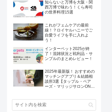
知らないと万博を大阪・関
西万博で味わう！くら寿司
の世界料理15選
これがフェムケアの最前
線！？ロイヤルハニーでご
自愛ライフを手に入れよ
う！
インターペット2025が終
了！混雑状況と戦利品・サ
ンプルのまとめレビュー！
2025年最新版！ おすすめの
マッチングアプリ＆結婚相
談所3選【タップル・ペア
ーズ・マリッジサロンONE
Wing】