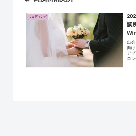
2
ウェディング
談
Wi
出会
向け
アプ
ロン