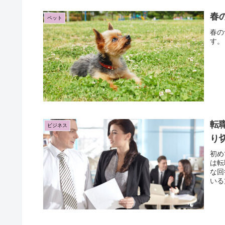
春
ペット
春の
す。
転
ビジネス
り
初め
は転
な回
いる