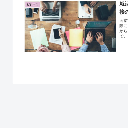
就
ビジネス
接
面接
際に
から
で、