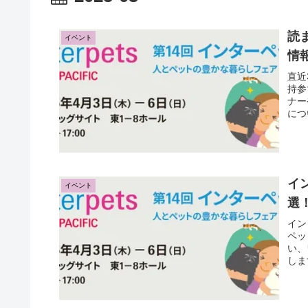
読
イベント
情
直近
持参
ナー
につ
イ
イベント
選
イン
ペッ
い、
しま