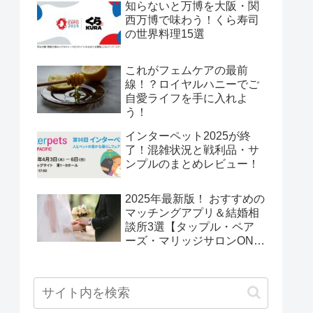
知らないと万博を大阪・関
西万博で味わう！くら寿司
の世界料理15選
これがフェムケアの最前
線！？ロイヤルハニーでご
自愛ライフを手に入れよ
う！
インターペット2025が終
了！混雑状況と戦利品・サ
ンプルのまとめレビュー！
2025年最新版！ おすすめの
マッチングアプリ＆結婚相
談所3選【タップル・ペア
ーズ・マリッジサロンONE
Wing】