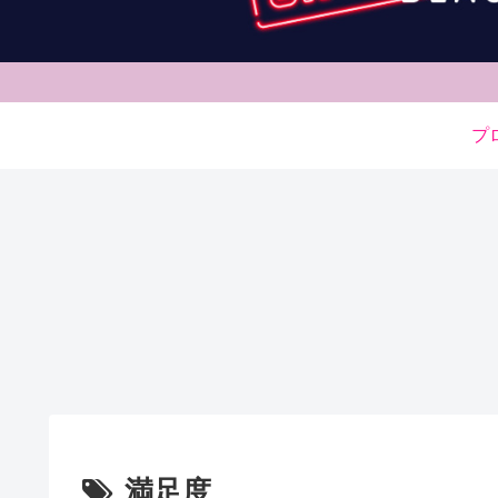
プ
満足度