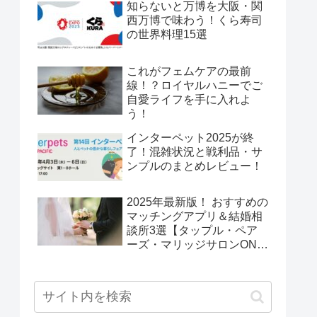
知らないと万博を大阪・関
西万博で味わう！くら寿司
の世界料理15選
これがフェムケアの最前
線！？ロイヤルハニーでご
自愛ライフを手に入れよ
う！
インターペット2025が終
了！混雑状況と戦利品・サ
ンプルのまとめレビュー！
2025年最新版！ おすすめの
マッチングアプリ＆結婚相
談所3選【タップル・ペア
ーズ・マリッジサロンONE
Wing】