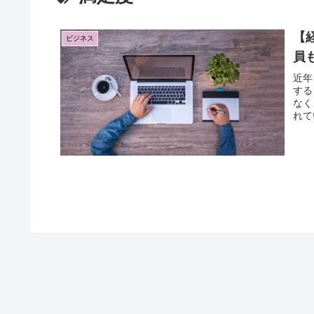
【
ビジネス
員
近年
する
なく
れて
環境
す！